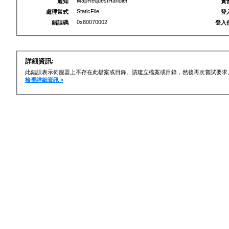
MapRequestHandler
通知
實
StaticFile
處理常式
登
0x80070002
錯誤碼
登入
詳細資訊:
此錯誤表示伺服器上不存在此檔案或目錄。請建立檔案或目錄，然後再次嘗試要求
檢視詳細資訊 »