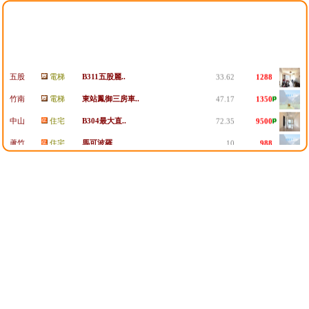
五股
電梯
B311五股麗..
33.62
1288
竹南
電梯
東站鳳御三房車..
47.17
1350
中山
住宅
B304最大直..
72.35
9500
蘆竹
住宅
馬可波羅
10
988
中壢
住宅
成家大璽
57.64
2188
內湖
電梯
B303內科瑞..
41.99
1280
頭份
電梯
藝文公園4房+..
58.42
2198
頭份
電梯
頭份全新美3房..
30.38
1188
頭份
電梯
市中心3房
24.05
538
頭份
電梯
市中心車位3房
24.06
588
頭份
電梯
頭份全新美2房..
20.6
838