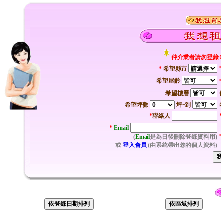
仲介業者請勿登錄
*
希望縣市
希望屋齡
希望樓層
希望坪數
坪~到
*
聯絡人
*
Email
(
Email
是為日後刪除登錄資料用)
或
登入會員
(由系統帶出您的個人資料)