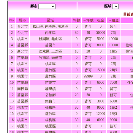
縣市
區域
目前
No.
縣市
區域
坪數
～坪數
租金
～租金
1
台北市
松山區, 內湖區, 南港區
0
皆可
0
皆可
2
台北市
內湖區
30
40
50000
7萬
3
桃園市
桃園區, 龜山區
0
皆可
5000
10000
4
苗栗縣
苗栗市
0
皆可
8000
10000
住宅
5
新北市
淡水區, 三芝區
10
30
0
1萬5
住宅
6
苗栗縣
竹南鎮, 頭份市
0
皆可
0
2萬
7
桃園市
桃園區
0
皆可
0
2萬
8
桃園市
蘆竹區
0
皆可
15000
2萬5
住
9
桃園市
蘆竹區
0
99999
0
2萬
住
10
苗栗縣
苗栗市
0
皆可
6000
7000
住宅
11
南投縣
埔里鎮
0
皆可
0
皆可
12
苗栗縣
公館鄉
20
50
0
皆可
住
13
苗栗縣
頭份市
0
皆可
3000
6000
14
桃園市
楊梅區
30
40
9000
1萬2
住
15
桃園市
蘆竹區
0
皆可
12000
1萬5
16
桃園市
楊梅區
30
40
6000
9000
17
桃園市
桃園區
0
皆可
0
皆可
18
桃園市
中壢區
0
皆可
0
9000